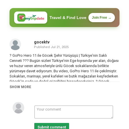
Travel & Find Love
Join Free →
gocektv
Published
Jul 21, 2025
? GoPro Hero 11 ile Göcek Şehir Yürüyüşü | Türkiye'nin Saklı
Cenneti ??? Bugün sizleri Türkiye'nin Ege kıyısında yer alan, doğası
ve huzur veren atmosferiyle ünlü Göcek sokaklarında birlikte
yürümeye davet ediyorum. Bu video, GoPro Hero 11 ile çekilmiştir.
Sokakları, marinayı, yerel kafeleri ve butik mağazaları keşfederken
Göcek’in sade ve doğal güzelliğini hissedeceksiniz. ? Göcek
Nerede? Muğla'nın Fethiye ilçesine bağlı bu küçük kasaba,
SHOW MORE
özellikle yat turizmi ve doğa tutkunları için eşsiz bir
destinasyondur. ?‍♂️ Videoda Neler Var? Göcek çarşısında sakin bir
yürüyüş Kafeler, çiçekli sokaklar ve yerel yaşam Göcek marina
çevresi ve sahil şeridi görüntüleri ? Videoyu beğenmeyi ve abone
olmayı unutmayın! ?️ Yeni videolar için bildirimleri açabilirsiniz.
#Göcek #TürkiyeYürüyüş #GoPro11 #CityWalk #4KWalkingTour
Submit comment
Category