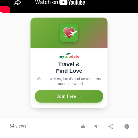
Travel &
Find Love
Meet travelers, locals and adventurers
around the world.
Join Free →
64 views