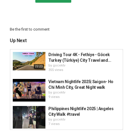
Göcek
Tags
göcek
,
türkiye
,
yürüyüş
Be the first to comment
Up Next
Driving Tour 4K - Fethiye - Göcek
Turkey (Türkiye) City Travel and...
by
gocektv
22:23
355 views
Vietnam Nightlife 2025| Saigon- Ho
Chi Minh City, Great Night walk
by
gocektv
9 views
Philippines Nightlife 2025 | Angeles
City Walk #travel
by
gocektv
7 views