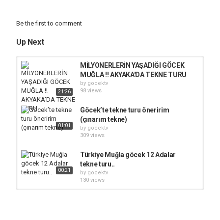
Be the first to comment
Up Next
MİLYONERLERİN YAŞADIĞI GÖCEK
MUĞLA !! AKYAKA'DA TEKNE TURU
by
gocektv
98 views
21:26
Göcek’te tekne turu öneririm
(çınarım tekne)
01:01
by
gocektv
309 views
Türkiye Muğla göcek 12 Adalar
tekne turu..
00:21
by
gocektv
130 views
Türkiye'nin En Güzel Koylarında
Tekne Turu! Göcek Koyları / Göcek...
by
gocektv