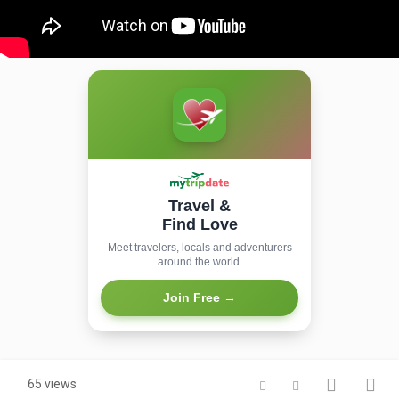
Travel &
Find Love
Meet travelers, locals and adventurers
around the world.
Join Free →
65 views