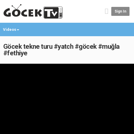
Sign In
Videos
Göcek tekne turu #yatch #göcek #muğla
#fethiye