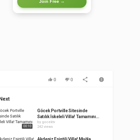
Join Free →
0
0
Next
Göcek Portville Sitesinde
Satılık İskeleli Villa! Tamamını...
by
gocektv
00:10
242 views
Akdeniz Esintili Villa! Muğla