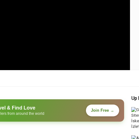
Up 
vel & Find Love
Join Free →
lers from around the world