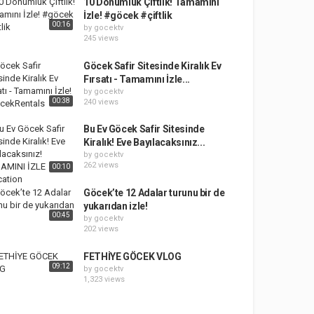
10 Dönümlük Çiftlik! Tamamını
İzle! #göcek #çiftlik
00:16
by
gocektv
245 views
Göcek Safir Sitesinde Kiralık Ev
Fırsatı - Tamamını İzle...
by
gocektv
00:38
240 views
Bu Ev Göcek Safir Sitesinde
Kiralık! Eve Bayılacaksınız...
by
gocektv
262 views
00:10
Göcek’te 12 Adalar turunu bir de
yukarıdan izle!
00:45
by
gocektv
202 views
FETHİYE GÖCEK VLOG
09:12
by
gocektv
1,323 views