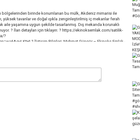
 bölgelerinden birinde konumlanan bu mülk, Akdeniz mimarisi ile
yüksek tavanlar ve doğal ışıkla zenginleştirilmiş iç mekanlar ferah
cak aile yaşamına uygun şekilde tasarlanmış. Dış mekanda korunaklı
or. ? İlan detayları için tıklayın: ?
https://ekinoksemlak.com
/satilik-
la/?
a6AgyLKtHI ? İletişim Bilgileri: Mehmet Güngör – Ekinoks Emlak
Mobile: +90 532 250 0252 WhatsApp:
https://bit.ly/4dQxeyB
Office:
utube.com/@equinox.estates
Tüm Evler Burada! ➤
toBk99TItkSWcO_U Deniz Manzaralı Evler ➤
ezGJK1FJx4gCty8 Instagram'da bizi takip etmeyi unutmayın! IG:
 ev değil, yepyeni bir yaşam tarzı keşfedeceksiniz. Her hafta yeni
? Videoyu beğenerek bizi destekleyin #GöcekVilla #FethiyeEmlak