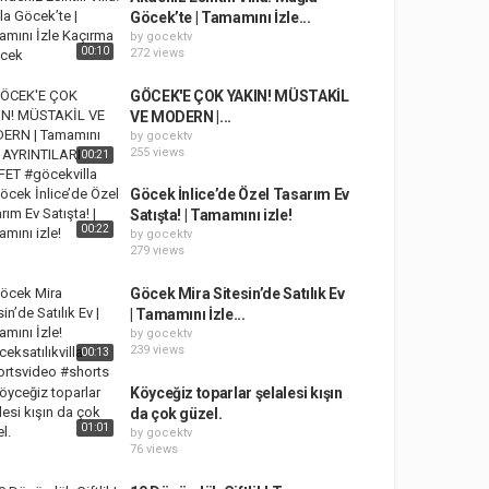
Göcek’te | Tamamını İzle...
by
gocektv
00:10
272 views
GÖCEK'E ÇOK YAKIN! MÜSTAKİL
VE MODERN |...
by
gocektv
255 views
00:21
Göcek İnlice’de Özel Tasarım Ev
Satışta! | Tamamını izle!
00:22
by
gocektv
279 views
Göcek Mira Sitesin’de Satılık Ev
| Tamamını İzle...
by
gocektv
239 views
00:13
Köyceğiz toparlar şelalesi kışın
da çok güzel.
01:01
by
gocektv
76 views