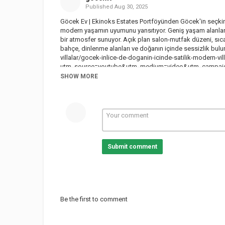
Published
Aug 30, 2025
Göcek Ev | Ekinoks Estates Portföyünden Göcek'in seçkin
modern yaşamın uyumunu yansıtıyor. Geniş yaşam alanları, 
bir atmosfer sunuyor. Açık plan salon-mutfak düzeni, sı
bahçe, dinlenme alanları ve doğanın içinde sessizlik bulunuy
villalar/gocek-inlice-de-doganin-icinde-satilik-modern-vil
utm_source=youtube&utm_medium=video&utm_campaign=w
| Göcek, Muğla – Türkiye Web:
https://ekinoksemlak.com
SHOW MORE
+90 (252) 645 25 05 Kanalımıza abone olun ➤
https://yo
https://youtube.com/playlist?list=PLwGoU3JfHIC2mrp2P
https://youtube.com/playlist?list=PLwGoU3JfHIC2Mc2yUp
https://instagram.com/equinox.estates
Bu kanalda sadece
videolar ve özel fırsatlar için abone olmayı unutmayın! 
#EquinoxEstates #GöcekEmlak #FethiyeVilla
Submit comment
Category
Göcek
Tags
göcek
,
göcekinlice
,
inlice
Be the first to comment