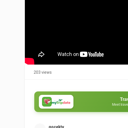
203 views
Tra
Meet trave
gocektv