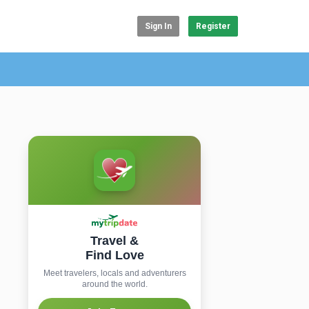
Sign In
Register
Travel &
Find Love
Meet travelers, locals and adventurers
around the world.