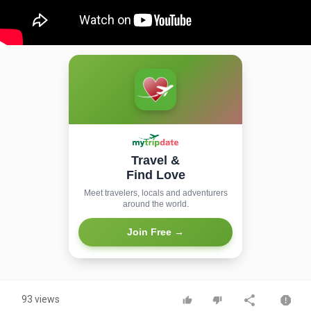
Travel &
Find Love
Meet travelers, locals and adventurers
around the world.
Join Free →
93 views