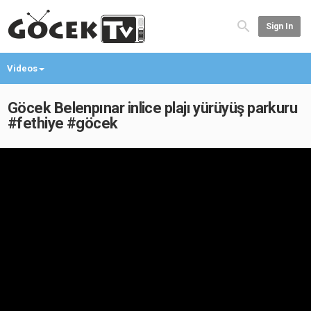
Sign In
Videos
Göcek Belenpınar inlice plajı yürüyüş parkuru
#fethiye #göcek