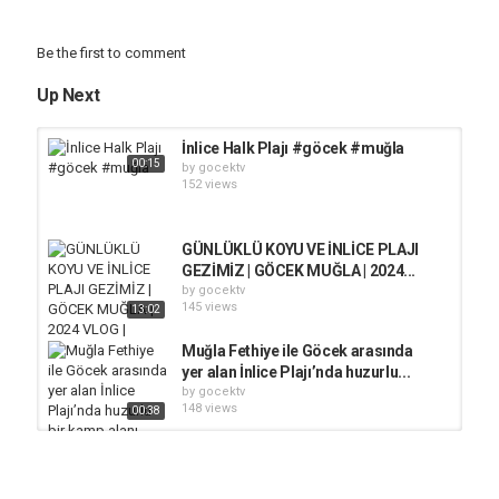
Be the first to comment
Up Next
İnlice Halk Plajı #göcek #muğla
00:15
by
gocektv
152 views
GÜNLÜKLÜ KOYU VE İNLİCE PLAJI
GEZİMİZ | GÖCEK MUĞLA | 2024...
by
gocektv
145 views
13:02
Muğla Fethiye ile Göcek arasında
yer alan İnlice Plajı’nda huzurlu...
by
gocektv
148 views
00:38
Fethiye ile Göcek arasında bulunan
inlice plajı
00:23
by
gocektv