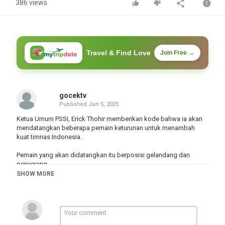
386 views
Travel & Find Love
Join Free →
gocektv
Published
Jun 5, 2025
Ketua Umum PSSI, Erick Thohir memberikan kode bahwa ia akan
mendatangkan beberapa pemain keturunan untuk menambah
kuat timnas Indonesia.
Pemain yang akan didatangkan itu berposisi gelandang dan
penyerang.
SHOW MORE
Kepada awak media, Erick Thohir awalnya menanggapi adanya
lima pemain yang absen membela timnas Indonesia melawan
China.
#timnasindonesia #football #pssi #timnasday #persibbandung