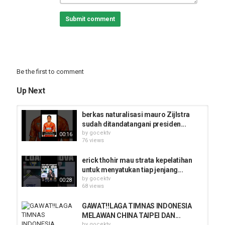
#briliga1 #erickthohir #timnas #patrickkluivert #pialadunia2026
#diaspora #naturalisasi #jadwalpertandingansepakbola
Submit comment
#jadwaltimnas #briliga1 #beritabola #beritatimnas #viralbola
#viralvideo #viralshorts #sepakbolaindonesia #suaratribun
#shorts #kualifikasipialadunia2026 #kualifikasipialaduniaround3
#mentalpemain #laga #highlightbola #garudaindonesia
Category
Be the first to comment
Göcek
Up Next
berkas naturalisasi mauro Zijlstra
sudah ditandatangani presiden...
by
gocektv
00:16
76 views
erick thohir mau strata kepelatihan
untuk menyatukan tiap jenjang...
by
gocektv
00:28
68 views
GAWAT‼️LAGA TIMNAS INDONESIA
MELAWAN CHINA TAIPEI DAN...
by
gocektv