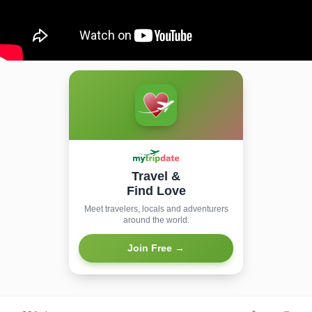
Travel &
Find Love
Meet travelers, locals and adventurers
around the world.
Join Free →